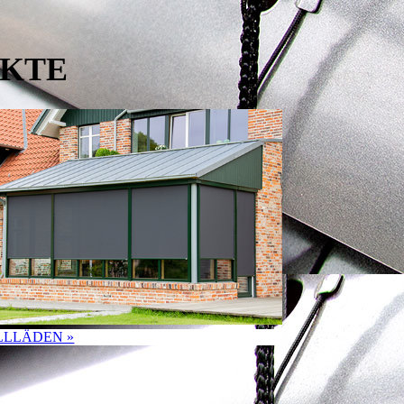
UKTE
LLLÄDEN »