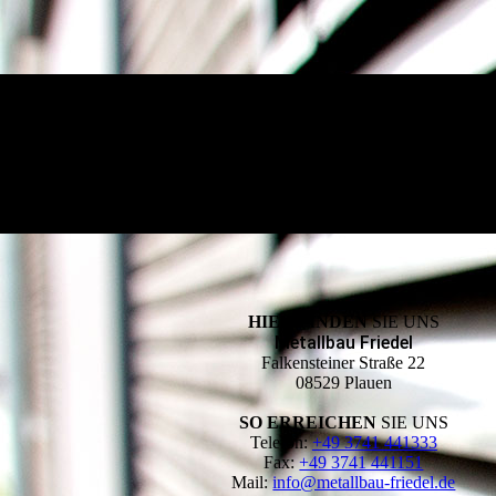
HIER FINDEN
SIE UNS
Metallbau Friedel
Falkensteiner Straße 22
08529 Plauen
SO ERREICHEN
SIE UNS
Telefon:
+49 3741 441333
Fax:
+49 3741 441151
Mail:
info@metallbau-friedel.de