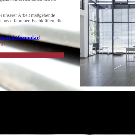
ei unserer Arbeit maßgebende
t aus erfahrenen Fachkräften, die
Kontaktformular
!
T!