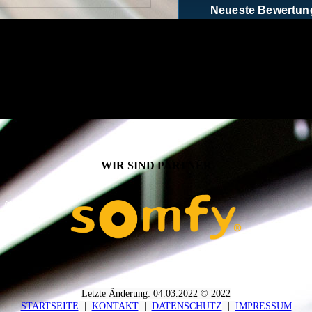
WIR SIND PARTNER
Letzte Änderung: 04.03.2022 © 2022
STARTSEITE
|
KONTAKT
|
DATEN­SCHUTZ
|
IMPRESSUM