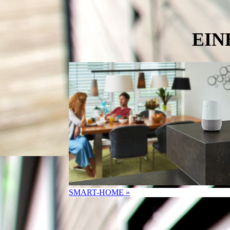
EIN
SMART-HOME »